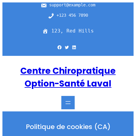
Aller
support@example.com
au
contenu
+123 456 7890
123, Red Hills
Facebook
Twitter
LinkedIn
Centre Chiropratique
Option-Santé Laval
Politique de cookies (CA)