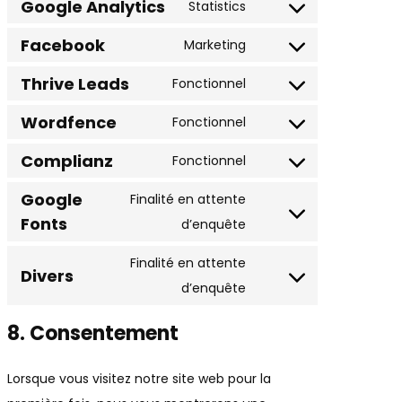
Google Analytics
to
Statistics
Consent
service
Facebook
to
Marketing
wordpress
Consent
service
Thrive Leads
to
Fonctionnel
google-
Consent
service
analytics
Wordfence
to
Fonctionnel
facebook
Consent
service
Complianz
to
Fonctionnel
thrive-
Consent
service
leads
Google
to
Finalité en attente
wordfence
Fonts
service
Consent
d’enquête
complianz
to
Finalité en attente
Divers
service
Consent
d’enquête
google-
to
fonts
8. Consentement
service
divers
Lorsque vous visitez notre site web pour la