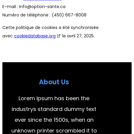
E-mail :
info@
option-sante.ca
Numéro de téléphone : (450) 667-8008
Cette politique de cookies a été synchronisée
avec
cookiedatabase.org
le avril 27, 2025.
About Us
Lorem Ipsum has been the
industrys standard dummy text
ever since the 1500s, when an
unknown printer scrambled it to